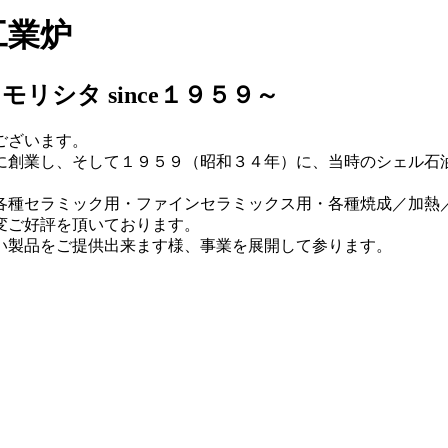
工業炉
リシタ since１９５９～
ございます。
に創業し、そして１９５９（昭和３４年）に、当時のシェル石油
各種セラミック用・ファインセラミックス用・各種焼成／加熱／
変ご好評を頂いております。
い製品をご提供出来ます様、事業を展開して参ります。