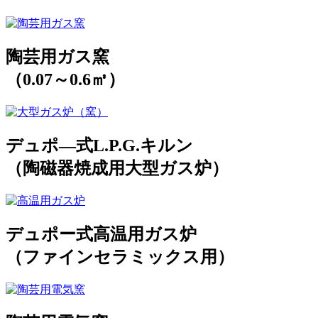
陶芸用ガス窯
（0.07～0.6㎥）
デュポ―式L.P.G.キルン
（陶磁器焼成用大型ガス炉）
デュポー式高温用ガス炉
（ファインセラミックス用）