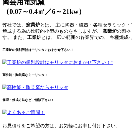
陶芸用電気窯
（0.07～0.4㎥／6～21kw）
弊社では、
窯業炉
とは、 主に陶器・磁器・各種セラミック
焼成する為の比較的小型のものをさしますが、
窯業炉
の陶器
す。 また、
工業炉
とは、 広い範囲の各業界での、 各種焼成
工業炉の個別設計はモリシタにおまかせ下さい！
高性能・陶芸窯ならモリシタ！
修理・焼成方法などご相談下さい！
お見積りをご希望の方は、お気軽にお申し付け下さい。