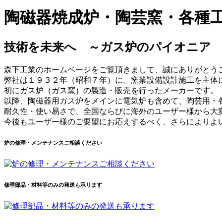
陶磁器焼成炉・陶芸窯・各種
技術を未来へ ～
ガス炉
のパイオニア モ
森下工業のホームページをご覧頂きまして、誠にありがとう
弊社は１９３２年（昭和７年）に、窯業設備設計施工を主体
初にガス炉（ガス窯）の製造・販売を行ったメーカーです。
以降、陶磁器用ガス炉をメインに電気炉も含めて、陶芸用・
耐久性・使い易さで、全国ならびに海外のユーザー様から大
今後もユーザー様のご要望にお応えするべく、さらによりよ
炉の修理・メンテナンスご相談ください
修理部品・材料等のみの発送も承ります