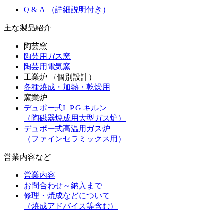
Q & A （詳細説明付き）
主な製品紹介
陶芸窯
陶芸用ガス窯
陶芸用電気窯
工業炉 （個別設計）
各種焼成・加熱・乾燥用
窯業炉
デュポー式L.P.G.キルン
（陶磁器焼成用大型ガス炉）
デュポー式高温用ガス炉
（ファインセラミックス用）
営業内容など
営業内容
お問合わせ～納入まで
修理・焼成などについて
（焼成アドバイス等含む）